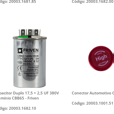
digo: 20003.1681.85
Código: 20003.1682.00
pacitor Duplo 17,5 + 2,5 UF 380V
Conector Automotivo C
umínio CBB65 - Friven
Código: 20003.1001.51
digo: 20003.1682.10