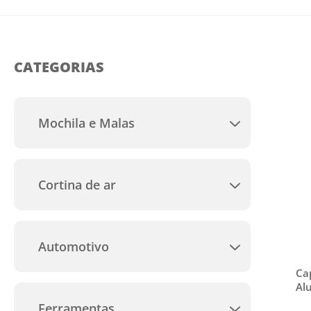
CATEGORIAS
Mochila e Malas
Todas
Cortina de ar
Todas
Automotivo
Todas
Ca
Al
Clip/Copinho para
Ferramentas
Mangueira