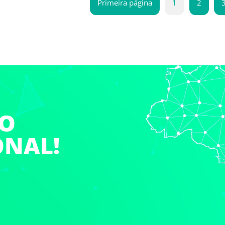
Primeira página
1
2
DO
ONAL!