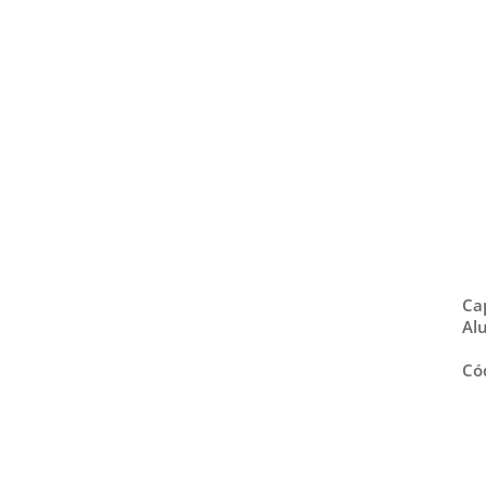
Compressores RECHI
Soprano - Produtos para
Elétrica
Ca
Al
Có