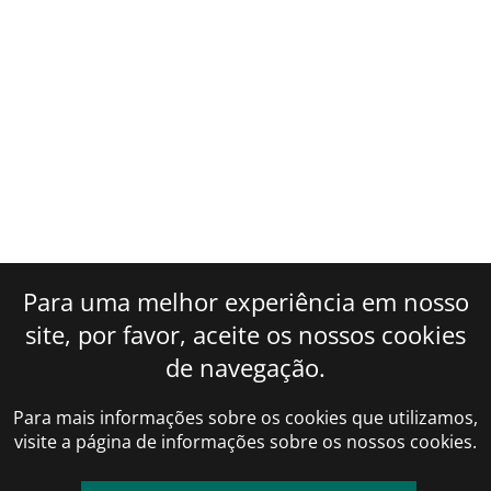
FLUIDO DE LIMPEZA
GÁS REFRIGERANTE CILINDRO
GÁS REFRIGERANTE LATA
MAPP PRO GÁS PARA SOLDA
CAPACITOR RECOLHEDORA
CILINDRO/ TANQUE RECOLHEDOR DE GÁS
ESTAÇÃO RECOLHEDORA/ RECICLADORA
FILTRO REPOSIÇÃO PARA RECOLHEDORA
Para uma melhor experiência em nosso
FILTRO SEPARADOR DE ÓLEO RECOLHEDORA
site, por favor, aceite os nossos cookies
BORRACHA MANGUEIRA MANIFOLD
de navegação.
CONJUNTO MANIFOLD
Para mais informações sobre os cookies que utilizamos,
MANGUEIRA PARA MANIFOLD
visite a página de informações sobre os nossos cookies.
MANIFOLD 1 VIA