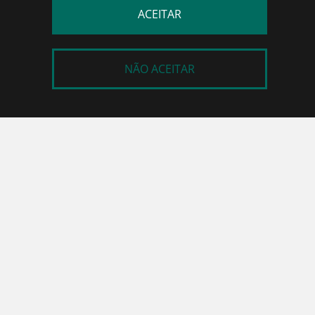
MANÔMETRO
ACEITAR
CAPACITOR DE ARRANQUE
CAPACITOR DE PARTIDA
NÃO ACEITAR
CAPACITOR DUPLO
CAPACITOR MULTIPLICATOR
CAPACITOR PERMANENTE
CAPACITOR PRETO QUADRADO
CAPACITOR RECOLHEDORA
CAPACITOR RECOLHEDORA
ADAPTADOR P/ MANGUEIRA
CLIP/COPINHO PARA MANGUEIRA
CONEXÃO AUTO ORING
ENGATE RÁPIDO AUTOMOTIVO