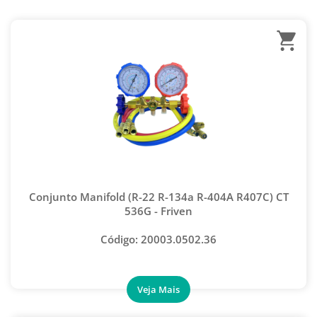
MANIFOLDS E MANÔMETROS
MANGUEIRA PARA MANIFOLD
CAPACITORES
MANIFOLD 1 VIA
ADAPTADORES
MANÔMETRO
MEDIDORES, TERMÔMETROS E DETECTORES
MANGUEIRAS
PEÇAS REPOSIÇÃO
CONEXÕES
CONTADOR ELETRÔNICO
Conjunto Manifold (R-22 R-134a R-404A R407C) CT
VENTILADORES
536G - Friven
OUTRAS MARCAS
Código: 20003.0502.36