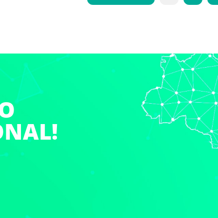
DO
ONAL!