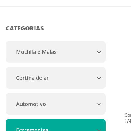
CATEGORIAS
Mochila e Malas
Todas
Cortina de ar
Todas
Automotivo
Todas
Co
1/4
Clip/Copinho para
Ferramentas
Mangueira