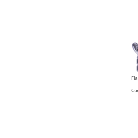
Fl
Có