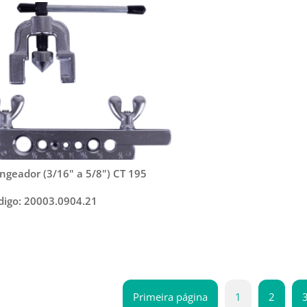
angeador (3/16" a 5/8") CT 195
digo: 20003.0904.21
Primeira página
1
2