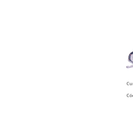
Compressores RECHI
Soprano - Produtos para
Elétrica
Cu
Có