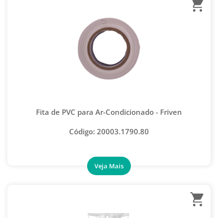
ALICATES
CHAVE CATRACA
CHAVE SCHRADER
CLIPADEIRAS
CORTADOR TUBO E MANGUEIRA
CURVADORES
Fita de PVC para Ar-Condicionado - Friven
ENDIREITADOR DE TUBOS
Código: 20003.1790.80
ESCARIADORES
EXPANSOR DE TUBOS
FLANGEADORES
INJETOR DE FLUSH
INJETOR DE ÓLEO