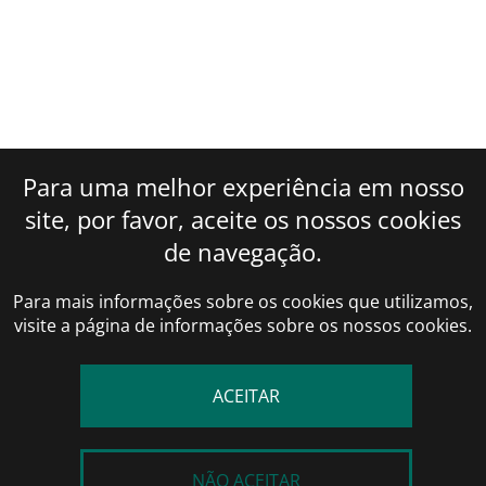
VÁLVULA SCHRADER
VÁLVULA SPLIT
ANEMÔMETRO
CONTADORES DE GÁS
Para uma melhor experiência em nosso
DETECTOR DE VAZAMENTO
site, por favor, aceite os nossos cookies
INDICADOR DE SEQUÊNCIA DE FASE
de navegação.
MEDIDOR DE UMIDADE E TEMPERATURA
Para mais informações sobre os cookies que utilizamos,
TERMÔMETROS
visite a página de informações sobre os nossos cookies.
VERIFICADOR DE ÓLEO SISTEMA DE REFRIGERAÇÃO
AUTOMOTIVA
ACEITAR
BORRACHA
MANGUEIRA AUTOMOTIVA- NORMAL
MANGUEIRA PARA MANIFOLD
NÃO ACEITAR