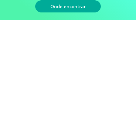
MANIFOLD 1 VIA
Onde encontrar
MANÔMETRO
CAPACITOR DE ARRANQUE
CAPACITOR DE PARTIDA
CAPACITOR DUPLO
CAPACITOR MULTIPLICATOR
CAPACITOR PERMANENTE
CAPACITOR PRETO QUADRADO
CAPACITOR RECOLHEDORA
CAPACITOR RECOLHEDORA
ADAPTADOR P/ MANGUEIRA
CLIP/COPINHO PARA MANGUEIRA
CONEXÃO AUTO ORING