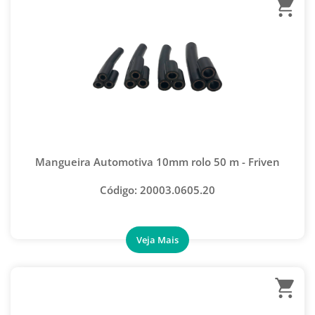
ALICATES
CHAVE CATRACA
CHAVE SCHRADER
CLIPADEIRAS
CORTADOR TUBO E MANGUEIRA
CURVADORES
Mangueira Automotiva 10mm rolo 50 m - Friven
ENDIREITADOR DE TUBOS
Código: 20003.0605.20
ESCARIADORES
EXPANSOR DE TUBOS
FLANGEADORES
INJETOR DE FLUSH
INJETOR DE ÓLEO