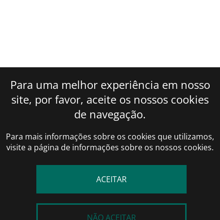
VÁLVULA SCHRADER
VÁLVULA SPLIT
ANEMÔMETRO
CONTADORES DE GÁS
Para uma melhor experiência em nosso
DETECTOR DE VAZAMENTO
site, por favor, aceite os nossos cookies
INDICADOR DE SEQUÊNCIA DE FASE
de navegação.
MEDIDOR DE UMIDADE E TEMPERATURA
Para mais informações sobre os cookies que utilizamos,
TERMÔMETROS
visite a página de informações sobre os nossos cookies.
VERIFICADOR DE ÓLEO SISTEMA DE REFRIGERAÇÃO
AUTOMOTIVA
ACEITAR
BORRACHA
MANGUEIRA AUTOMOTIVA- NORMAL
MANGUEIRA PARA MANIFOLD
NÃO ACEITAR