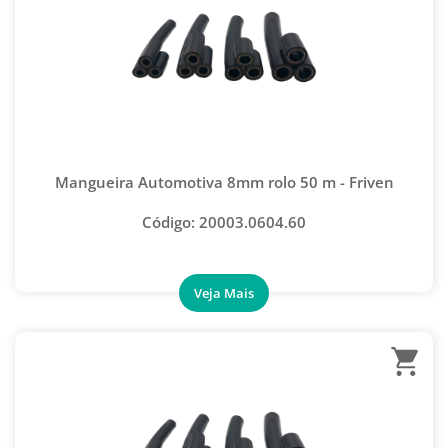
KIT GUIA SELO AUTOMOTIVO
KIT PARA VAZAMENTO AUTOMOTIVO
KIT SACA EMBREAGEM COMPRESSOR AUTOMOTIVO
KIT SPRING LOCK
KITS AUTOMOTIVOS
MAÇARICOS
Mangueira Automotiva 8mm rolo 50 m - Friven
MOLA PARA CURVAR
Código: 20003.0604.60
PENTE DE ALETAS
REMOVEDOR DE NÚCLEO SCHRADER
BOMBA DE VÁCUO SMART
ESTÁGIO DUPLO
ESTÁGIO SIMPLES
ÓLEO PARA BOMBA DE VÁCUO