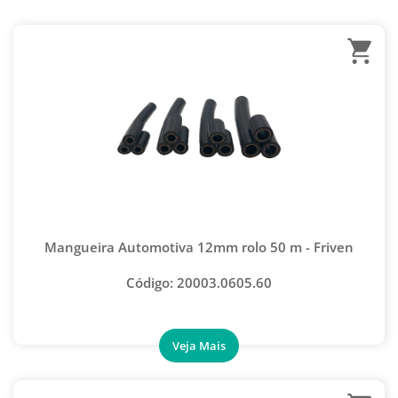
MANIFOLDS E MANÔMETROS
CONEXÃO AUTO ORING
CAPACITORES
CONEXÃO SALVA VIDAS
ADAPTADORES
ENGATE RÁPIDO AUTOMOTIVO
MEDIDORES, TERMÔMETROS E DETECTORES
INJETOR DE ÓLEO
MANGUEIRAS
KIT CONECTOR AUTOMOTIVO
PEÇAS REPOSIÇÃO
KIT GUIA SELO AUTOMOTIVO
CONEXÕES
KIT PARA VAZAMENTO AUTOMOTIVO
CONTADOR ELETRÔNICO
KIT SACA EMBREAGEM COMPRESSOR AUTOMOTIVO
Mangueira Automotiva 12mm rolo 50 m - Friven
VENTILADORES
KIT SPRING LOCK
Código: 20003.0605.60
OUTRAS MARCAS
MANGUEIRA AUTOMOTIVA- NORMAL
MANIFOLD AUTOMOTIVO
UNIÃO AUTOMOTIVA
ALARGADOR DE TUBOS