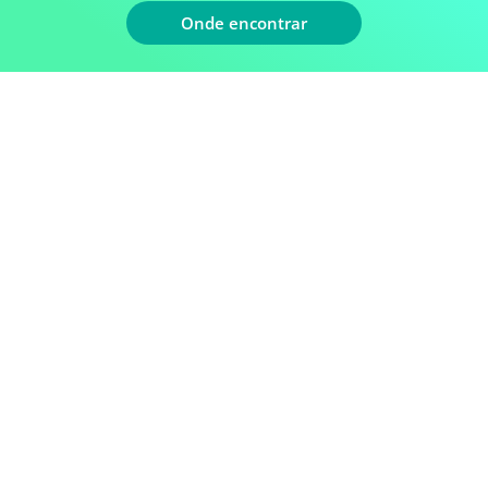
MANIFOLD 1 VIA
Onde encontrar
MANÔMETRO
CAPACITOR DE ARRANQUE
CAPACITOR DE PARTIDA
CAPACITOR DUPLO
CAPACITOR MULTIPLICATOR
CAPACITOR PERMANENTE
CAPACITOR PRETO QUADRADO
CAPACITOR RECOLHEDORA
CAPACITOR RECOLHEDORA
ADAPTADOR P/ MANGUEIRA
CLIP/COPINHO PARA MANGUEIRA
CONEXÃO AUTO ORING