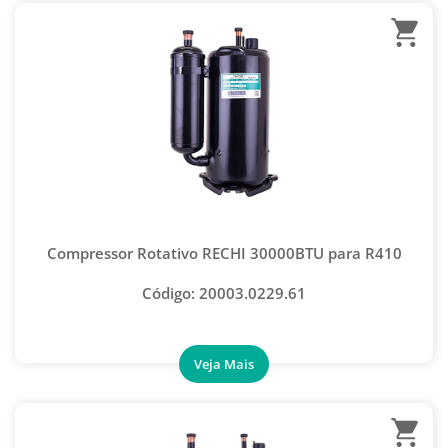
CONEXÃO COBRE LUVA REDUTORA
CONEXÃO COBRE SIFÃO
CONEXÃO COBRE T
CONEXÃO COBRE TAMPA
CONEXÃO SALVA VIDAS
VÁLVULA OTIMIZADORA
CONTADORES DE GÁS
Compressor Rotativo RECHI 30000BTU para R410
MICRO VENTILADOR
Código: 20003.0229.61
VENTILADOR AXIAL
JB
COMPRESSORES GMCC
COMPRESSORES PANASONIC
COMPRESSORES RECHI