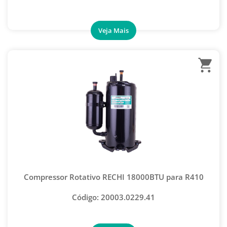
VÁLVULA SPLIT
ANEMÔMETRO
CONTADORES DE GÁS
DETECTOR DE VAZAMENTO
INDICADOR DE SEQUÊNCIA DE FASE
MEDIDOR DE UMIDADE E TEMPERATURA
TERMÔMETROS
VERIFICADOR DE ÓLEO SISTEMA DE REFRIGERAÇÃO
AUTOMOTIVA
BORRACHA
Compressor Rotativo RECHI 18000BTU para R410
MANGUEIRA AUTOMOTIVA- NORMAL
Código: 20003.0229.41
MANGUEIRA PARA MANIFOLD
BOMBA REMOÇÃO DE CONDENSADO