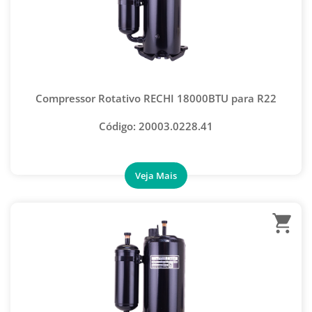
KIT SACA EMBREAGEM COMPRESSOR AUTOMOTIVO
KIT SPRING LOCK
KITS AUTOMOTIVOS
MAÇARICOS
Compressor Rotativo RECHI 18000BTU para R22
MOLA PARA CURVAR
Código: 20003.0228.41
PENTE DE ALETAS
REMOVEDOR DE NÚCLEO SCHRADER
BOMBA DE VÁCUO SMART
ESTÁGIO DUPLO
ESTÁGIO SIMPLES
ÓLEO PARA BOMBA DE VÁCUO
VACUÔMETRO DIGITAL