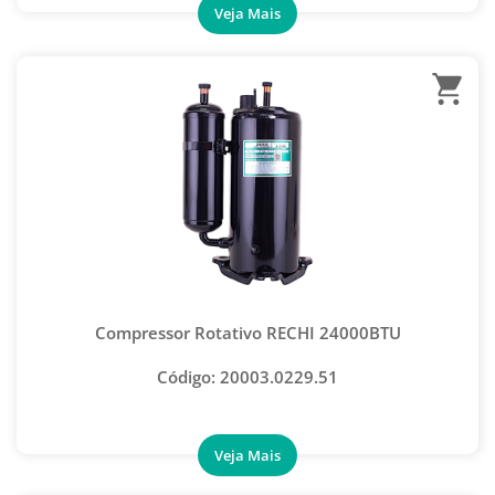
CONTROLE REMOTO UNIVERSAL PARA AR-CONDICIONADO
FILTRO SECADOR
FITAS PARA AR-CONDICIONADO
KIT ORING AUTOMOTIVO
LED PARA HIGIENIZAÇÃO DE AR-CONDICIONADO
MICRO VENTILADOR AXIAL
PLACA UNIVERSAL CONTROLE REMOTO
TUBO CAPILAR
VENTILADOR AXIAL EXAUSTOR
Compressor Rotativo RECHI 24000BTU
CONEXÃO COBRE CURVA 90
Código: 20003.0229.51
CONEXÃO COBRE CURVA 180
CONEXAO COBRE CURVA 45
CONEXÃO COBRE LUVA C/ STOP