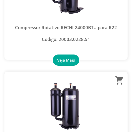
FLUIDO DE LIMPEZA
GÁS REFRIGERANTE CILINDRO
GÁS REFRIGERANTE LATA
Compressor Rotativo RECHI 24000BTU para R22
MAPP PRO GÁS PARA SOLDA
Código: 20003.0228.51
CAPACITOR RECOLHEDORA
CILINDRO/ TANQUE RECOLHEDOR DE GÁS
ESTAÇÃO RECOLHEDORA/ RECICLADORA
FILTRO REPOSIÇÃO PARA RECOLHEDORA
FILTRO SEPARADOR DE ÓLEO RECOLHEDORA
BORRACHA MANGUEIRA MANIFOLD
CONJUNTO MANIFOLD
MANGUEIRA PARA MANIFOLD
MANIFOLD 1 VIA