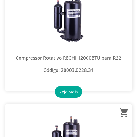
CHAVE CATRACA
CHAVE SCHRADER
CLIPADEIRAS
CORTADOR TUBO E MANGUEIRA
CURVADORES
Compressor Rotativo RECHI 12000BTU para R22
ENDIREITADOR DE TUBOS
Código: 20003.0228.31
ESCARIADORES
EXPANSOR DE TUBOS
FLANGEADORES
INJETOR DE FLUSH
INJETOR DE ÓLEO
KIT GUIA SELO AUTOMOTIVO
KIT PARA VAZAMENTO AUTOMOTIVO