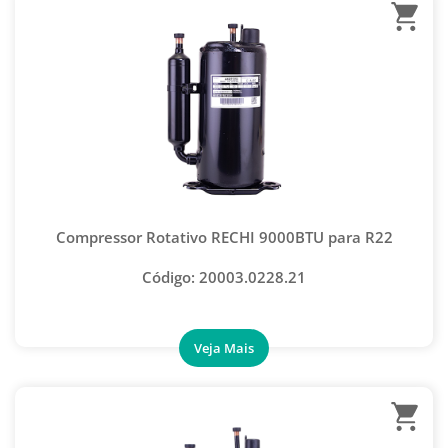
CONEXÃO SALVA VIDAS
ADAPTADORES
ENGATE RÁPIDO AUTOMOTIVO
MEDIDORES, TERMÔMETROS E DETECTORES
INJETOR DE ÓLEO
MANGUEIRAS
KIT CONECTOR AUTOMOTIVO
PEÇAS REPOSIÇÃO
KIT GUIA SELO AUTOMOTIVO
CONEXÕES
KIT PARA VAZAMENTO AUTOMOTIVO
CONTADOR ELETRÔNICO
KIT SACA EMBREAGEM COMPRESSOR AUTOMOTIVO
Compressor Rotativo RECHI 9000BTU para R22
VENTILADORES
KIT SPRING LOCK
Código: 20003.0228.21
OUTRAS MARCAS
MANGUEIRA AUTOMOTIVA- NORMAL
MANIFOLD AUTOMOTIVO
UNIÃO AUTOMOTIVA
ALARGADOR DE TUBOS
ALICATES