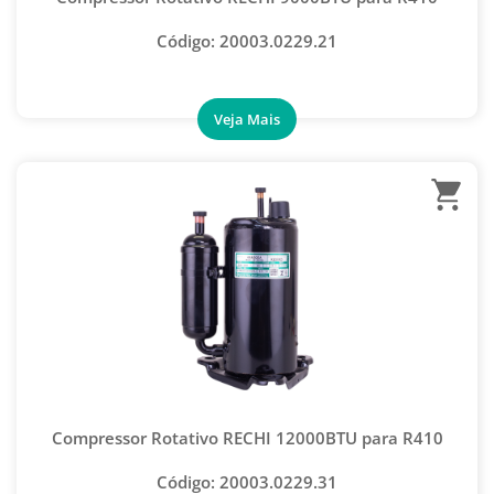
KIT CONECTOR AUTOMOTIVO
Código: 20003.0229.21
NIPLE
PORCA LATÃO FORJADA
PORCA LATÃO FORJADA NORMAL
UNIÃO AUTOMOTIVA
UNIÃO COM VENTIL
UNIÃO DE ACESSO
UNIÃO PADRÃO NIPPLE
VÁLVULA BOLA
VÁLVULA LATA GÁS
VÁLVULA OTIMIZADORA
Compressor Rotativo RECHI 12000BTU para R410
VÁLVULA PERFURADORA
Código: 20003.0229.31
VÁLVULA SCHRADER