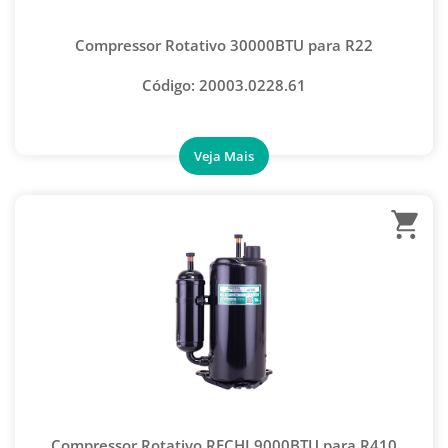
MANÔMETRO
Compressor Rotativo 30000BTU para R22
CAPACITOR DE ARRANQUE
CAPACITOR DE PARTIDA
Código: 20003.0228.61
CAPACITOR DUPLO
CAPACITOR MULTIPLICATOR
CAPACITOR PERMANENTE
CAPACITOR PRETO QUADRADO
CAPACITOR RECOLHEDORA
CAPACITOR RECOLHEDORA
ADAPTADOR P/ MANGUEIRA
CLIP/COPINHO PARA MANGUEIRA
CONEXÃO AUTO ORING
ENGATE RÁPIDO AUTOMOTIVO
Compressor Rotativo RECHI 9000BTU para R410