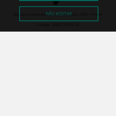
NÃO ACEITAR
Maçarico Acendimento Automático GB3 - Friven
Código: 20003.0900.56
PRODUTOS EM DESTAQUE
Veja todos