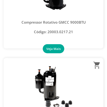
FLUIDO DE LIMPEZA
GÁS REFRIGERANTE CILINDRO
GÁS REFRIGERANTE LATA
Compressor Rotativo GMCC 9000BTU
MAPP PRO GÁS PARA SOLDA
Código: 20003.0217.21
CAPACITOR RECOLHEDORA
CILINDRO/ TANQUE RECOLHEDOR DE GÁS
ESTAÇÃO RECOLHEDORA/ RECICLADORA
FILTRO REPOSIÇÃO PARA RECOLHEDORA
FILTRO SEPARADOR DE ÓLEO RECOLHEDORA
BORRACHA MANGUEIRA MANIFOLD
CONJUNTO MANIFOLD
MANGUEIRA PARA MANIFOLD
MANIFOLD 1 VIA