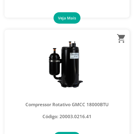
VÁLVULA SPLIT
ANEMÔMETRO
CONTADORES DE GÁS
DETECTOR DE VAZAMENTO
INDICADOR DE SEQUÊNCIA DE FASE
MEDIDOR DE UMIDADE E TEMPERATURA
TERMÔMETROS
VERIFICADOR DE ÓLEO SISTEMA DE REFRIGERAÇÃO
AUTOMOTIVA
BORRACHA
Compressor Rotativo GMCC 18000BTU
MANGUEIRA AUTOMOTIVA- NORMAL
Código: 20003.0216.41
MANGUEIRA PARA MANIFOLD
BOMBA REMOÇÃO DE CONDENSADO