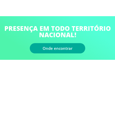
CONEXÃO COBRE LUVA REDUTORA
CONEXÃO COBRE SIFÃO
CONEXÃO COBRE T
PRESENÇA EM TODO TERRITÓRIO
NACIONAL!
CONEXÃO COBRE TAMPA
CONEXÃO SALVA VIDAS
Onde encontrar
VÁLVULA OTIMIZADORA
CONTADORES DE GÁS
MICRO VENTILADOR
VENTILADOR AXIAL
JB
COMPRESSORES GMCC
COMPRESSORES PANASONIC
COMPRESSORES RECHI