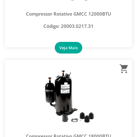
MANÔMETRO
Compressor Rotativo GMCC 12000BTU
CAPACITOR DE ARRANQUE
CAPACITOR DE PARTIDA
Código: 20003.0217.31
CAPACITOR DUPLO
CAPACITOR MULTIPLICATOR
CAPACITOR PERMANENTE
CAPACITOR PRETO QUADRADO
CAPACITOR RECOLHEDORA
CAPACITOR RECOLHEDORA
ADAPTADOR P/ MANGUEIRA
CLIP/COPINHO PARA MANGUEIRA
CONEXÃO AUTO ORING
ENGATE RÁPIDO AUTOMOTIVO
Compressor Rotativo GMCC 18000BTU