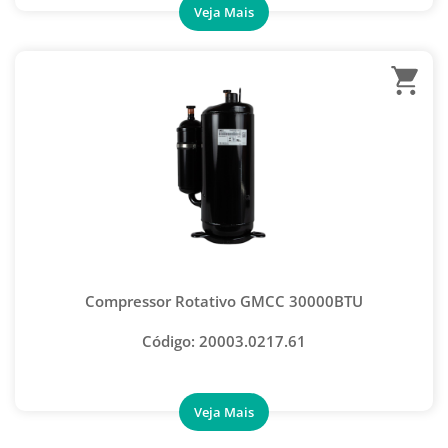
CONTROLE REMOTO UNIVERSAL PARA AR-CONDICIONADO
FILTRO SECADOR
FITAS PARA AR-CONDICIONADO
KIT ORING AUTOMOTIVO
LED PARA HIGIENIZAÇÃO DE AR-CONDICIONADO
MICRO VENTILADOR AXIAL
PLACA UNIVERSAL CONTROLE REMOTO
TUBO CAPILAR
VENTILADOR AXIAL EXAUSTOR
Compressor Rotativo GMCC 30000BTU
CONEXÃO COBRE CURVA 90
Código: 20003.0217.61
CONEXÃO COBRE CURVA 180
CONEXAO COBRE CURVA 45
CONEXÃO COBRE LUVA C/ STOP