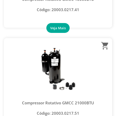
KIT CONECTOR AUTOMOTIVO
Código: 20003.0217.41
NIPLE
PORCA LATÃO FORJADA
PORCA LATÃO FORJADA NORMAL
UNIÃO AUTOMOTIVA
UNIÃO COM VENTIL
UNIÃO DE ACESSO
UNIÃO PADRÃO NIPPLE
VÁLVULA BOLA
VÁLVULA LATA GÁS
VÁLVULA OTIMIZADORA
Compressor Rotativo GMCC 21000BTU
VÁLVULA PERFURADORA
Código: 20003.0217.51
VÁLVULA SCHRADER