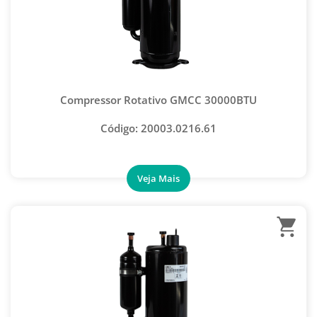
KIT SACA EMBREAGEM COMPRESSOR AUTOMOTIVO
KIT SPRING LOCK
KITS AUTOMOTIVOS
MAÇARICOS
Compressor Rotativo GMCC 30000BTU
MOLA PARA CURVAR
Código: 20003.0216.61
PENTE DE ALETAS
REMOVEDOR DE NÚCLEO SCHRADER
BOMBA DE VÁCUO SMART
ESTÁGIO DUPLO
ESTÁGIO SIMPLES
ÓLEO PARA BOMBA DE VÁCUO
VACUÔMETRO DIGITAL